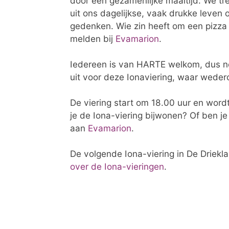
door een gezamenlijke maaltijd. We tr
uit ons dagelijkse, vaak drukke leven 
gedenken. Wie zin heeft om een pizza 
melden bij
Evamarion
.
Iedereen is van HARTE welkom, dus n
uit voor deze Ionaviering, waar weder
De viering start om 18.00 uur en word
je de Iona-viering bijwonen? Of ben j
aan
Evamarion
.
De volgende Iona-viering in De Driekla
over de Iona-vieringen
.